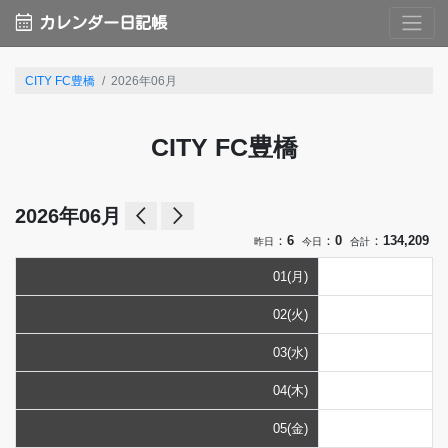
calendar_month
カレンダー日記帳
CITY FC豊橋
2026年06月
CITY FC豊橋
arrow_back_ios
arrow_forward_ios
2026年06月
：
6
：
0
：
134,209
昨日
今日
合計
01(月)
02(火)
03(水)
04(木)
05(金)