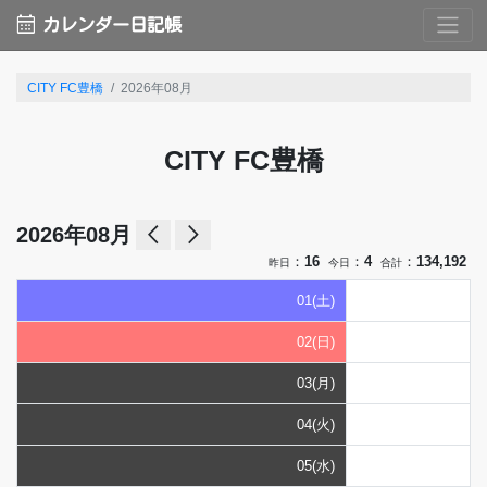
calendar_month
カレンダー日記帳
CITY FC豊橋
2026年08月
CITY FC豊橋
arrow_back_ios
arrow_forward_ios
2026年08月
：
16
：
4
：
134,192
昨日
今日
合計
01(土)
02(日)
03(月)
04(火)
05(水)