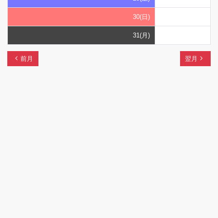
30(日)
31(月)
chevron_left
navigate_next
前月
翌月