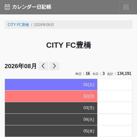
calendar_month
カレンダー日記帳
CITY FC豊橋
2026年08月
CITY FC豊橋
arrow_back_ios
arrow_forward_ios
2026年08月
：
16
：
3
：
134,191
昨日
今日
合計
01(土)
02(日)
03(月)
04(火)
05(水)