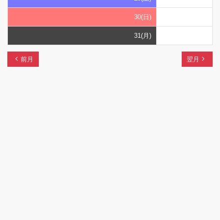
30(日)
31(月)
chevron_left
navigate_next
前月
翌月